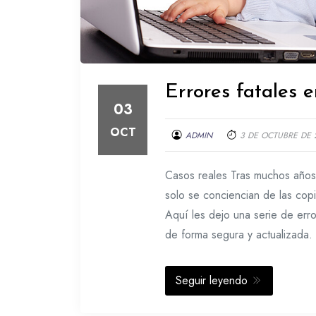
Errores fatales 
03
OCT
ADMIN
3 DE OCTUBRE DE 
Casos reales Tras muchos años 
solo se conciencian de las cop
Aquí les dejo una serie de err
de forma segura y actualizada.
Seguir leyendo